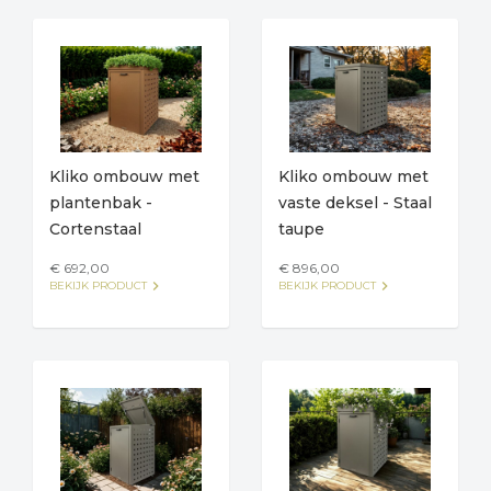
Kliko ombouw met
Kliko ombouw met
plantenbak -
vaste deksel - Staal
Cortenstaal
taupe
€ 692,00
€ 896,00
keyboard_arrow_right
keyboard_arrow_right
BEKIJK PRODUCT
BEKIJK PRODUCT