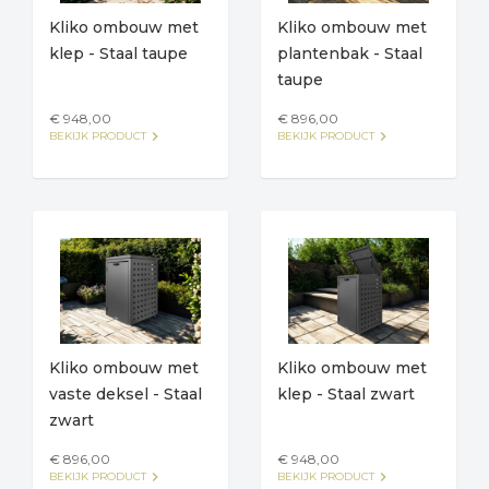
Kliko ombouw met
Kliko ombouw met
klep - Staal taupe
plantenbak - Staal
taupe
€ 948,00
€ 896,00
keyboard_arrow_right
keyboard_arrow_right
BEKIJK PRODUCT
BEKIJK PRODUCT
Kliko ombouw met
Kliko ombouw met
vaste deksel - Staal
klep - Staal zwart
zwart
€ 896,00
€ 948,00
keyboard_arrow_right
keyboard_arrow_right
BEKIJK PRODUCT
BEKIJK PRODUCT