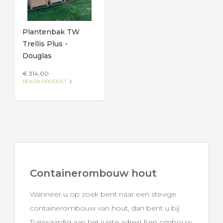
Plantenbak TW
Trellis Plus -
Douglas
€ 314,00
keyboard_arrow_right
BEKIJK PRODUCT
Containerombouw hout
Wanneer u op zoek bent naar een stevige
containerombouw van hout, dan bent u bij
Tuinwaardig aan het juiste adres! Een ombouw