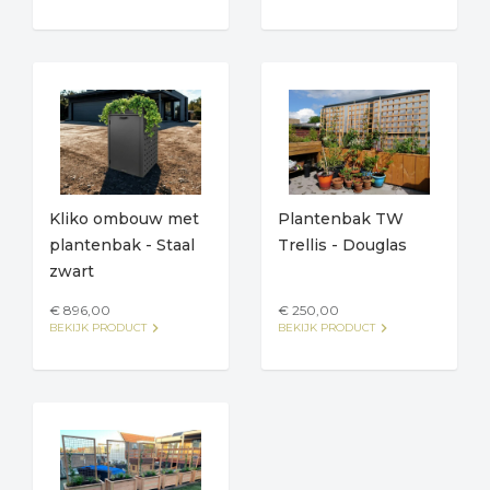
Kliko ombouw met
Plantenbak TW
plantenbak - Staal
Trellis - Douglas
zwart
€ 896,00
€ 250,00
keyboard_arrow_right
keyboard_arrow_right
BEKIJK PRODUCT
BEKIJK PRODUCT