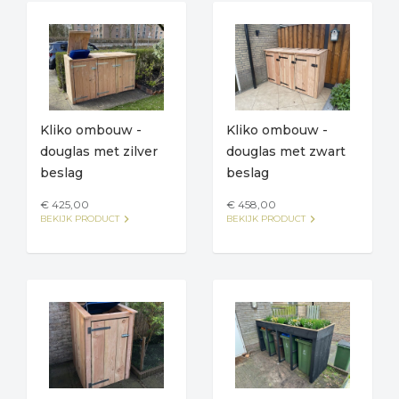
Kliko ombouw -
Kliko ombouw -
douglas met zilver
douglas met zwart
beslag
beslag
€ 425,00
€ 458,00
keyboard_arrow_right
keyboard_arrow_right
BEKIJK PRODUCT
BEKIJK PRODUCT