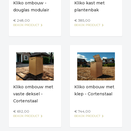
Kliko ombouw -
Kliko kast met
douglas modulair
plantenbak
€ 248,00
€ 385,00
keyboard_arrow_right
keyboard_arrow_right
BEKIJK PRODUCT
BEKIJK PRODUCT
Kliko ombouw met
Kliko ombouw met
vaste deksel -
klep - Cortenstaal
Cortenstaal
€ 692,00
€ 744,00
keyboard_arrow_right
keyboard_arrow_right
BEKIJK PRODUCT
BEKIJK PRODUCT