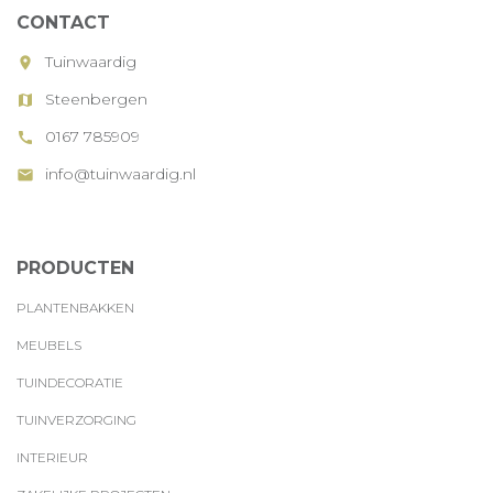
CONTACT
Tuinwaardig
room
Steenbergen
map
0167 785909
call
info@tuinwaardig.nl
mail
PRODUCTEN
PLANTENBAKKEN
MEUBELS
TUINDECORATIE
TUINVERZORGING
INTERIEUR