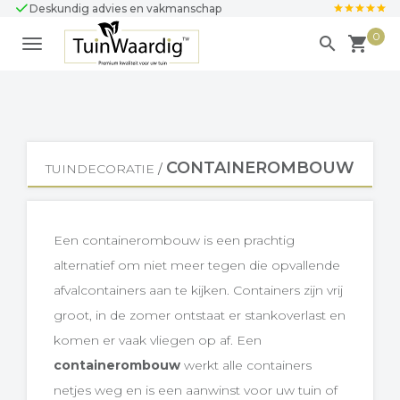
Deskundig advies en vakmanschap
0
search
local_grocery_store
TOGGLE
NAVIGATION
CONTAINEROMBOUW
TUINDECORATIE
/
Een containerombouw is een prachtig
alternatief om niet meer tegen die opvallende
afvalcontainers aan te kijken. Containers zijn vrij
groot, in de zomer ontstaat er stankoverlast en
komen er vaak vliegen op af. Een
containerombouw
werkt alle containers
netjes weg en is een aanwinst voor uw tuin of